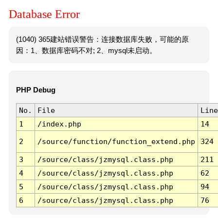
Database Error
(1040) 365建站错误警告：连接数据库失败，可能的原
因：1、数据库密码不对; 2、mysql未启动。
PHP Debug
No.
File
Line
1
/index.php
14
2
/source/function/function_extend.php
324
3
/source/class/jzmysql.class.php
211
4
/source/class/jzmysql.class.php
62
5
/source/class/jzmysql.class.php
94
6
/source/class/jzmysql.class.php
76