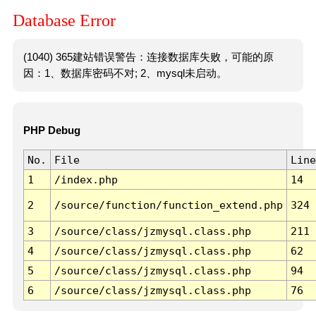
Database Error
(1040) 365建站错误警告：连接数据库失败，可能的原
因：1、数据库密码不对; 2、mysql未启动。
PHP Debug
No.
File
Line
1
/index.php
14
2
/source/function/function_extend.php
324
3
/source/class/jzmysql.class.php
211
4
/source/class/jzmysql.class.php
62
5
/source/class/jzmysql.class.php
94
6
/source/class/jzmysql.class.php
76