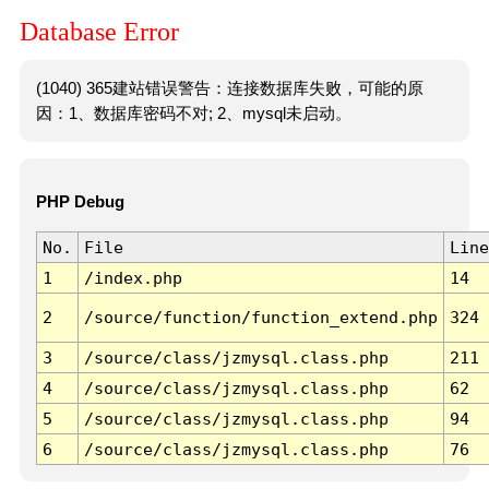
Database Error
(1040) 365建站错误警告：连接数据库失败，可能的原
因：1、数据库密码不对; 2、mysql未启动。
PHP Debug
No.
File
Line
1
/index.php
14
2
/source/function/function_extend.php
324
3
/source/class/jzmysql.class.php
211
4
/source/class/jzmysql.class.php
62
5
/source/class/jzmysql.class.php
94
6
/source/class/jzmysql.class.php
76