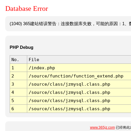
Database Error
(1040) 365建站错误警告：连接数据库失败，可能的原因：1、数
PHP Debug
No.
File
1
/index.php
2
/source/function/function_extend.php
3
/source/class/jzmysql.class.php
4
/source/class/jzmysql.class.php
5
/source/class/jzmysql.class.php
6
/source/class/jzmysql.class.php
www.365jz.com
已经将此