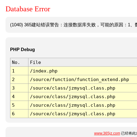
Database Error
(1040) 365建站错误警告：连接数据库失败，可能的原因：1、数
PHP Debug
No.
File
1
/index.php
2
/source/function/function_extend.php
3
/source/class/jzmysql.class.php
4
/source/class/jzmysql.class.php
5
/source/class/jzmysql.class.php
6
/source/class/jzmysql.class.php
www.365jz.com
已经将此