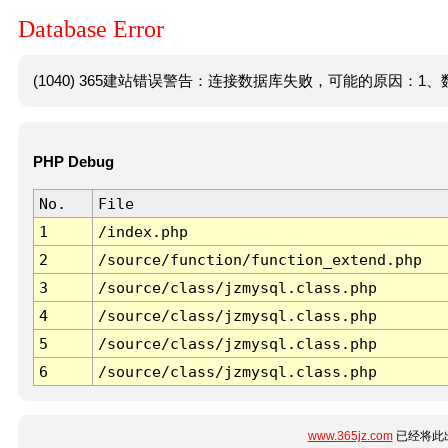
Database Error
(1040) 365建站错误警告：连接数据库失败，可能的原因：1、数
PHP Debug
No.
File
1
/index.php
2
/source/function/function_extend.php
3
/source/class/jzmysql.class.php
4
/source/class/jzmysql.class.php
5
/source/class/jzmysql.class.php
6
/source/class/jzmysql.class.php
www.365jz.com
已经将此