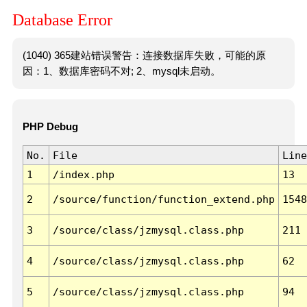
Database Error
(1040) 365建站错误警告：连接数据库失败，可能的原
因：1、数据库密码不对; 2、mysql未启动。
PHP Debug
No.
File
Line
1
/index.php
13
2
/source/function/function_extend.php
1548
3
/source/class/jzmysql.class.php
211
4
/source/class/jzmysql.class.php
62
5
/source/class/jzmysql.class.php
94