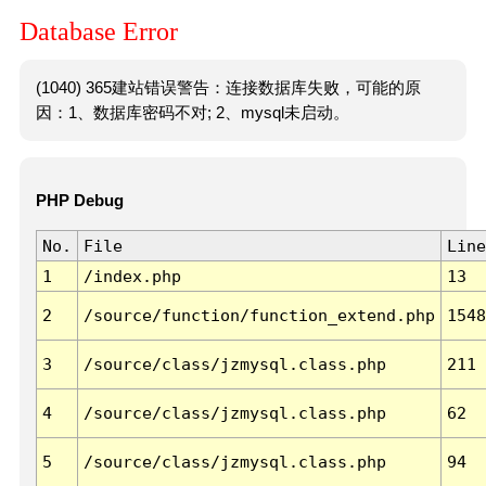
Database Error
(1040) 365建站错误警告：连接数据库失败，可能的原
因：1、数据库密码不对; 2、mysql未启动。
PHP Debug
No.
File
Line
1
/index.php
13
2
/source/function/function_extend.php
1548
3
/source/class/jzmysql.class.php
211
4
/source/class/jzmysql.class.php
62
5
/source/class/jzmysql.class.php
94