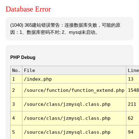
Database Error
(1040) 365建站错误警告：连接数据库失败，可能的原
因：1、数据库密码不对; 2、mysql未启动。
PHP Debug
No.
File
Line
1
/index.php
13
2
/source/function/function_extend.php
1548
3
/source/class/jzmysql.class.php
211
4
/source/class/jzmysql.class.php
62
5
/source/class/jzmysql.class.php
94