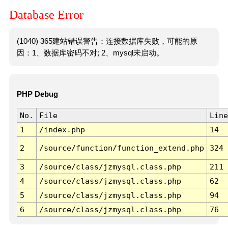
Database Error
(1040) 365建站错误警告：连接数据库失败，可能的原
因：1、数据库密码不对; 2、mysql未启动。
PHP Debug
No.
File
Line
1
/index.php
14
2
/source/function/function_extend.php
324
3
/source/class/jzmysql.class.php
211
4
/source/class/jzmysql.class.php
62
5
/source/class/jzmysql.class.php
94
6
/source/class/jzmysql.class.php
76