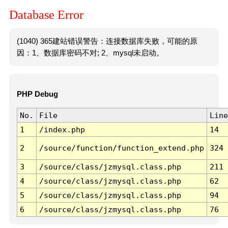
Database Error
(1040) 365建站错误警告：连接数据库失败，可能的原
因：1、数据库密码不对; 2、mysql未启动。
PHP Debug
No.
File
Line
1
/index.php
14
2
/source/function/function_extend.php
324
3
/source/class/jzmysql.class.php
211
4
/source/class/jzmysql.class.php
62
5
/source/class/jzmysql.class.php
94
6
/source/class/jzmysql.class.php
76