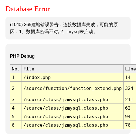
Database Error
(1040) 365建站错误警告：连接数据库失败，可能的原
因：1、数据库密码不对; 2、mysql未启动。
PHP Debug
No.
File
Line
1
/index.php
14
2
/source/function/function_extend.php
324
3
/source/class/jzmysql.class.php
211
4
/source/class/jzmysql.class.php
62
5
/source/class/jzmysql.class.php
94
6
/source/class/jzmysql.class.php
76