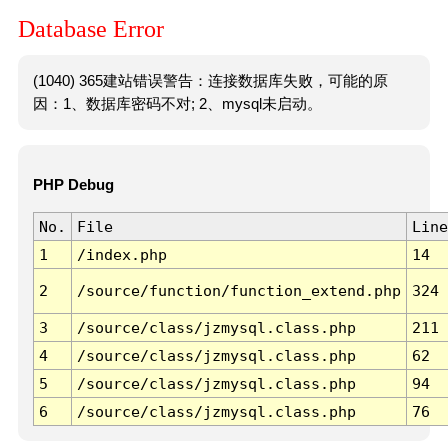
Database Error
(1040) 365建站错误警告：连接数据库失败，可能的原
因：1、数据库密码不对; 2、mysql未启动。
PHP Debug
No.
File
Line
1
/index.php
14
2
/source/function/function_extend.php
324
3
/source/class/jzmysql.class.php
211
4
/source/class/jzmysql.class.php
62
5
/source/class/jzmysql.class.php
94
6
/source/class/jzmysql.class.php
76