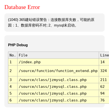
Database Error
(1040) 365建站错误警告：连接数据库失败，可能的原
因：1、数据库密码不对; 2、mysql未启动。
PHP Debug
No.
File
Line
1
/index.php
14
2
/source/function/function_extend.php
324
3
/source/class/jzmysql.class.php
211
4
/source/class/jzmysql.class.php
62
5
/source/class/jzmysql.class.php
94
6
/source/class/jzmysql.class.php
76