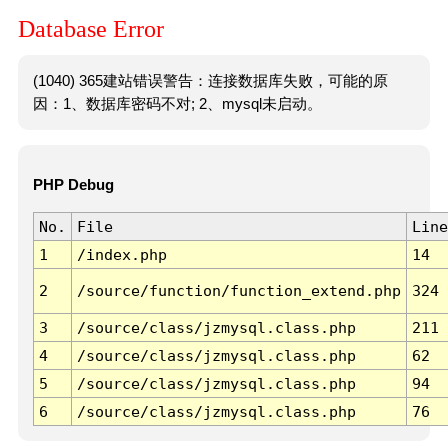
Database Error
(1040) 365建站错误警告：连接数据库失败，可能的原
因：1、数据库密码不对; 2、mysql未启动。
PHP Debug
No.
File
Line
1
/index.php
14
2
/source/function/function_extend.php
324
3
/source/class/jzmysql.class.php
211
4
/source/class/jzmysql.class.php
62
5
/source/class/jzmysql.class.php
94
6
/source/class/jzmysql.class.php
76