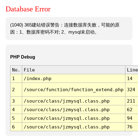
Database Error
(1040) 365建站错误警告：连接数据库失败，可能的原
因：1、数据库密码不对; 2、mysql未启动。
PHP Debug
No.
File
Line
1
/index.php
14
2
/source/function/function_extend.php
324
3
/source/class/jzmysql.class.php
211
4
/source/class/jzmysql.class.php
62
5
/source/class/jzmysql.class.php
94
6
/source/class/jzmysql.class.php
76