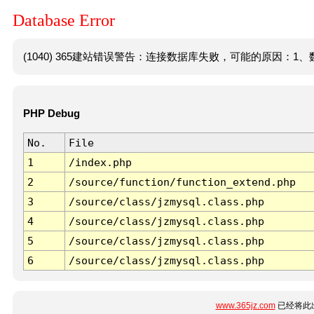
Database Error
(1040) 365建站错误警告：连接数据库失败，可能的原因：1、数
PHP Debug
No.
File
1
/index.php
2
/source/function/function_extend.php
3
/source/class/jzmysql.class.php
4
/source/class/jzmysql.class.php
5
/source/class/jzmysql.class.php
6
/source/class/jzmysql.class.php
www.365jz.com
已经将此